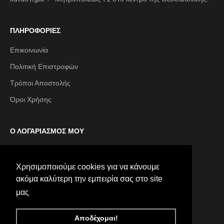
ΠΛΗΡΟΦΟΡΙΕΣ
Επικοινωνία
Πολιτική Επιστροφών
Τρόποι Αποστολής
Όροι Χρήσης
Ο ΛΟΓΑΡΙΑΣΜΟΣ ΜΟΥ
Ο λογαριασμός μου
Χρησιμοποιούμε cookies για να κάνουμε
Χρησιμοποιούμε cookies για να κάνουμε
Οι παραγγελίες μου
ακόμα καλύτερη την εμπειρία σας στο site
ακόμα καλύτερη την εμπειρία σας στο site
μας
μας
galleriadiscape.gr
galleriadiscape.gr
Αποδέχομαι!
Αποδέχομαι!