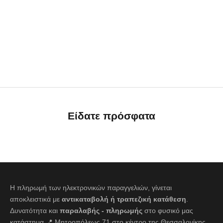
Choose options
Choose options
BORBONESE
BORBONESE
Sneakers Δίπατα - Μπεζ/
Μπαλαρίνες με Φιογκάκι -
Μαύρο
Μπεζ/Μαύρο
Sale price
Regular price
Sale price
Regular price
€89,50
€179,00
€79,50
€159,00
Είδατε πρόσφατα
Η πληρωμή των ηλεκτρονικών παραγγελιών, γίνεται
αποκλειστικά με
αντικαταβολή ή τραπεζική κατάθεση
.
Δυνατότητα και
παραλαβής - πληρωμής
στο φυσικό μας
κατάστημα 📍 Μητροπόλεως 71 στο κέντρο της Θεσσαλονίκης.