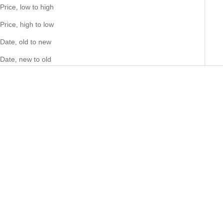
Price, low to high
Price, high to low
Date, old to new
Date, new to old
ΕΚΠΤΩΣΗ 20%
ΕΚΤΌΣ ΑΠΟΘΈΜΑΤΟΣ
ΕΚΠΤΩΣΗ 20%
Προσθήκη στο καλάθι
TWENTY FOURHAITCH ΤΣΆΝΤΕΣ
TWENTY FOURHAITCH ΤΣΆΝΤΕΣ
Τσάντα Clutch με Πέτρες -
Τσάντα Clutch με Πέτρες -
Boreal
Ασημί