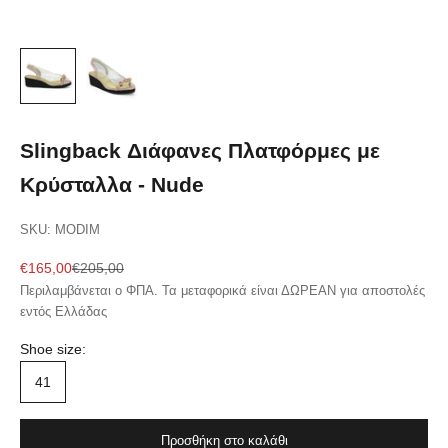
Slingback Διάφανες Πλατφόρμες με
Κρύσταλλα - Nude
SKU: MODIM
Sale price
Regular price
€165,00
€205,00
Περιλαμβάνεται ο ΦΠΑ. Τα μεταφορικά είναι ΔΩΡΕΑΝ για αποστολές
εντός Ελλάδας
Shoe size:
41
Προσθήκη στο καλάθι