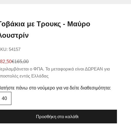
Γοβάκια με Τρουκς - Μαύρο
Λουστρίν
KU: 54157
ale price
Regular price
82,50
€165,00
εριλαμβάνεται ο ΦΠΑ. Τα μεταφορικά είναι ΔΩΡΕΑΝ για
ποστολές εντός Ελλάδας
ατήστε πάνω στο νούμερο για να δείτε διαθεσιμότητα:
40
Προσθήκη στο καλάθι