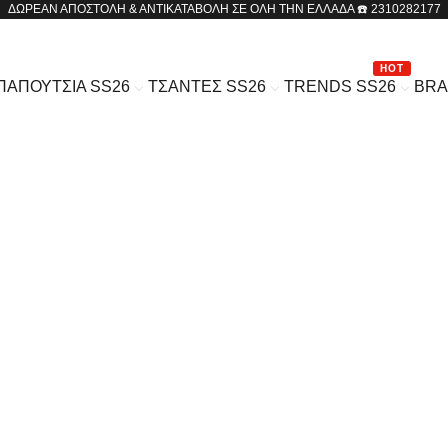
ΔΩΡΕΑΝ ΑΠΟΣΤΟΛΗ & ΑΝΤΙΚΑΤΑΒΟΛΗ ΣΕ ΟΛΗ ΤΗΝ ΕΛΛΑΔΑ ☎️ 2310282177
HOT
ΠΑΠΟΥΤΣΙΑ SS26
ΤΣΑΝΤΕΣ SS26
TRENDS SS26
BR