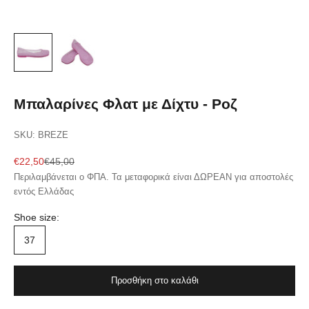
Μπαλαρίνες Φλατ με Δίχτυ - Ροζ
SKU: BREZE
Sale price
Regular price
€22,50
€45,00
Περιλαμβάνεται ο ΦΠΑ. Τα μεταφορικά είναι ΔΩΡΕΑΝ για αποστολές
εντός Ελλάδας
Shoe size:
37
Προσθήκη στο καλάθι