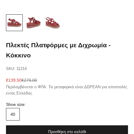
Πλεκτές Πλατφόρμες με Διχρωμία -
Κόκκινο
SKU: 11214
Sale price
Regular price
€139,50
€279,00
Περιλαμβάνεται ο ΦΠΑ. Τα μεταφορικά είναι ΔΩΡΕΑΝ για αποστολές
εντός Ελλάδας
Shoe size:
40
Προσθήκη στο καλάθι