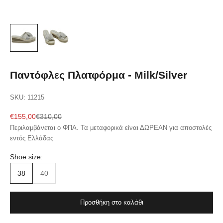
Παντόφλες Πλατφόρμα - Milk/Silver
SKU: 11215
Sale price
Regular price
€155,00
€310,00
Περιλαμβάνεται ο ΦΠΑ. Τα μεταφορικά είναι ΔΩΡΕΑΝ για αποστολές
εντός Ελλάδας
Shoe size:
38
40
Προσθήκη στο καλάθι