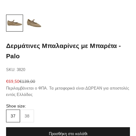
Δερμάτινες Μπαλαρίνες με Μπαρέτα -
Palo
SKU: 3820
Sale price
Regular price
€69,50
€139,00
Περιλαμβάνεται ο ΦΠΑ. Τα μεταφορικά είναι ΔΩΡΕΑΝ για αποστολές
εντός Ελλάδας
Shoe size:
37
38
Προσθήκη στο καλάθι