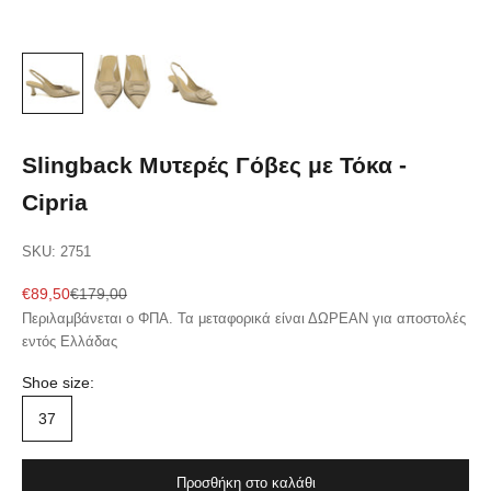
Slingback Μυτερές Γόβες με Τόκα -
Cipria
SKU: 2751
Sale price
Regular price
€89,50
€179,00
Περιλαμβάνεται ο ΦΠΑ. Τα μεταφορικά είναι ΔΩΡΕΑΝ για αποστολές
εντός Ελλάδας
Shoe size:
37
Προσθήκη στο καλάθι