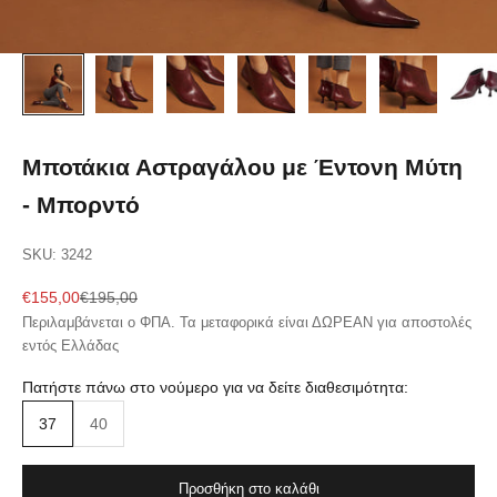
Μποτάκια Αστραγάλου με Έντονη Μύτη
- Μπορντό
SKU: 3242
Sale price
Regular price
€155,00
€195,00
Περιλαμβάνεται ο ΦΠΑ. Τα μεταφορικά είναι ΔΩΡΕΑΝ για αποστολές
εντός Ελλάδας
Πατήστε πάνω στο νούμερο για να δείτε διαθεσιμότητα:
37
40
Προσθήκη στο καλάθι