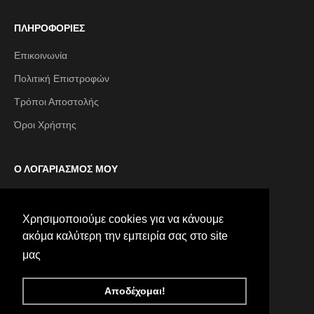
ΠΛΗΡΟΦΟΡΙΕΣ
Επικοινωνία
Πολιτική Επιστροφών
Τρόποι Αποστολής
Όροι Χρήστης
Ο ΛΟΓΑΡΙΑΣΜΟΣ ΜΟΥ
Ο λογαριασμός μου
Χρησιμοποιούμε cookies για να κάνουμε
Χρησιμοποιούμε cookies για να κάνουμε
Οι παραγγελίες μου
ακόμα καλύτερη την εμπειρία σας στο site
ακόμα καλύτερη την εμπειρία σας στο site
μας
μας
galleriadiscape.gr
galleriadiscape.gr
Αποδέχομαι!
Αποδέχομαι!
© 2026 - galleria di scarpe