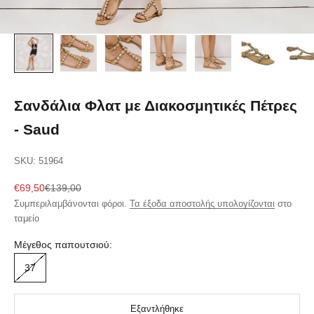
Σανδάλια Φλατ με Διακοσμητικές Πέτρες
- Saud
SKU: 51964
Τιμή πώλησης
Κανονική τιμή
€69,50
€139,00
Συμπεριλαμβάνονται φόροι.
Τα έξοδα αποστολής υπολογίζονται
στο
ταμείο
Μέγεθος παπουτσιού:
37
Εξαντλήθηκε