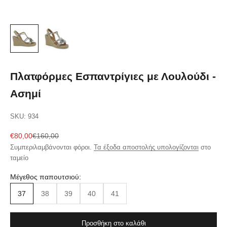
Πλατφόρμες Εσπαντρίγιες με Λουλούδι -
Ασημί
SKU: 934
Τιμή πώλησης
Κανονική τιμή
€80,00
€160,00
Συμπεριλαμβάνονται φόροι.
Τα έξοδα αποστολής υπολογίζονται
στο
ταμείο
Μέγεθος παπουτσιού:
37
38
39
40
41
Προσθήκη στο καλάθι