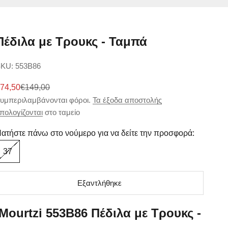
Πέδιλα με Τρουκς - Ταμπά
KU: 553B86
ιμή πώλησης
Κανονική τιμή
74,50
€149,00
υμπεριλαμβάνονται φόροι.
Τα έξοδα αποστολής
πολογίζονται
στο ταμείο
ατήστε πάνω στο νούμερο για να δείτε την προσφορά:
37
Εξαντλήθηκε
Mourtzi 553B86 Πέδιλα με Τρουκς -