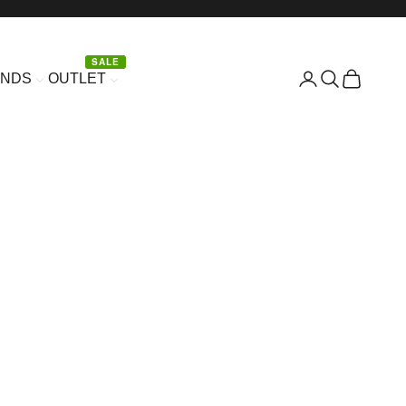
SALE
Είσοδος
Αναζήτηση
Καλάθι
ANDS
OUTLET