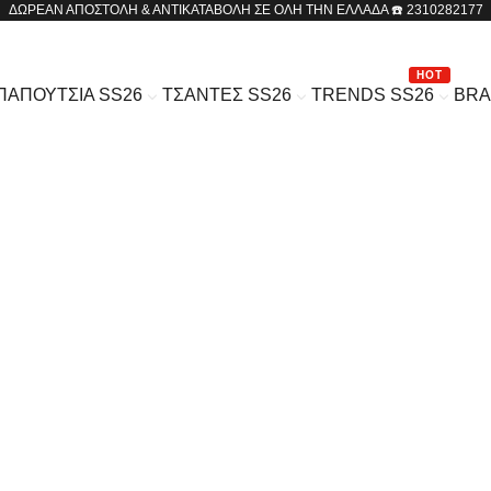
ΔΩΡΕΑΝ ΑΠΟΣΤΟΛΗ & ΑΝΤΙΚΑΤΑΒΟΛΗ ΣΕ ΟΛΗ ΤΗΝ ΕΛΛΑΔΑ ☎️ 2310282177
HOT
ΠΑΠΟΥΤΣΙΑ SS26
ΤΣΑΝΤΕΣ SS26
TRENDS SS26
BR