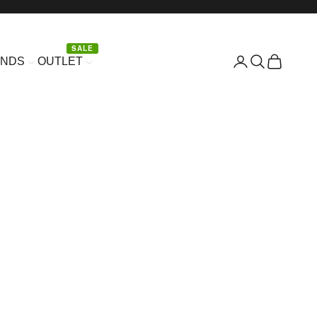
SALE
Είσοδος
Αναζήτηση
Καλάθι
ANDS
OUTLET