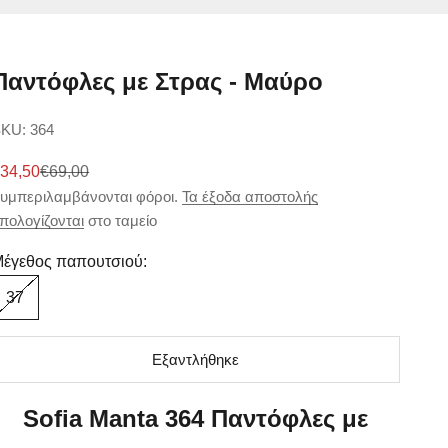
Παντόφλες με Στρας - Μαύρο
KU: 364
ιμή πώλησης
Κανονική τιμή
34,50
€69,00
υμπεριλαμβάνονται φόροι.
Τα έξοδα αποστολής
πολογίζονται
στο ταμείο
έγεθος παπουτσιού:
37
Εξαντλήθηκε
Sofia Manta 364 Παντόφλες με