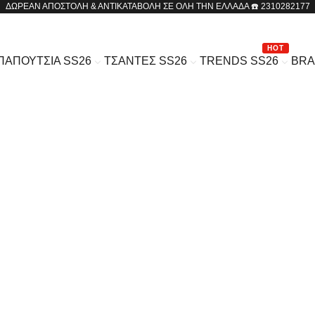
ΔΩΡΕΑΝ ΑΠΟΣΤΟΛΗ & ΑΝΤΙΚΑΤΑΒΟΛΗ ΣΕ ΟΛΗ ΤΗΝ ΕΛΛΑΔΑ ☎️ 2310282177
HOT
ΠΑΠΟΥΤΣΙΑ SS26
ΤΣΑΝΤΕΣ SS26
TRENDS SS26
BR