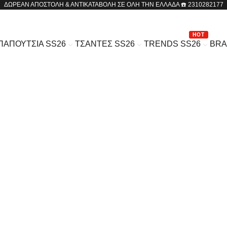
ΔΩΡΕΑΝ ΑΠΟΣΤΟΛΗ & ΑΝΤΙΚΑΤΑΒΟΛΗ ΣΕ ΟΛΗ ΤΗΝ ΕΛΛΑΔΑ ☎️ 2310282177
HOT
ΠΑΠΟΥΤΣΙΑ SS26
ΤΣΑΝΤΕΣ SS26
TRENDS SS26
BR