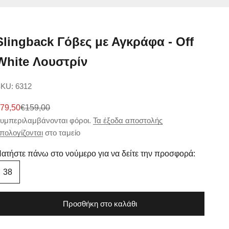
Slingback Γόβες με Αγκράφα - Off
White Λουστρίν
KU: 6312
ιμή πώλησης
Κανονική τιμή
79,50
€159,00
υμπεριλαμβάνονται φόροι.
Τα έξοδα αποστολής
πολογίζονται
στο ταμείο
ατήστε πάνω στο νούμερο για να δείτε την προσφορά:
38
Προσθήκη στο καλάθι