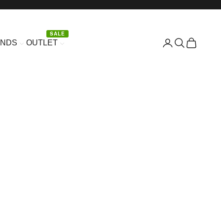
SALE
Είσοδος
Αναζήτηση
Καλάθι
ANDS
OUTLET