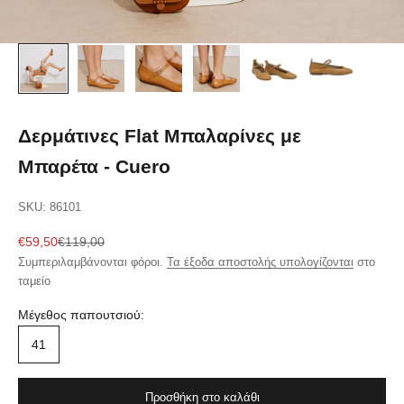
Δερμάτινες Flat Μπαλαρίνες με
Μπαρέτα - Cuero
SKU: 86101
Τιμή πώλησης
Κανονική τιμή
€59,50
€119,00
Συμπεριλαμβάνονται φόροι.
Τα έξοδα αποστολής υπολογίζονται
στο
ταμείο
Μέγεθος παπουτσιού:
41
Προσθήκη στο καλάθι