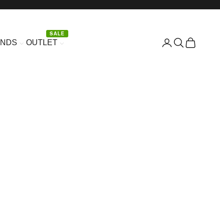
SALE
Είσοδος
Αναζήτηση
Καλάθι
ANDS
OUTLET