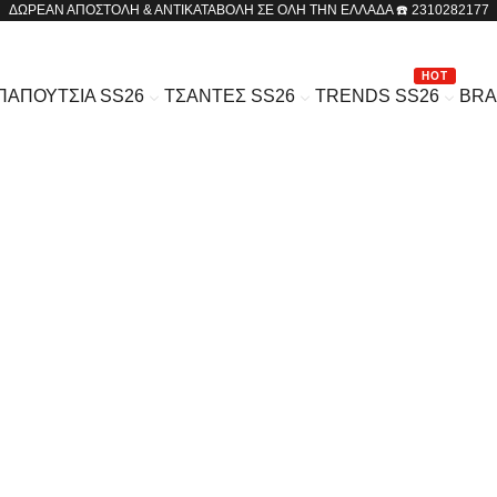
ΔΩΡΕΑΝ ΑΠΟΣΤΟΛΗ & ΑΝΤΙΚΑΤΑΒΟΛΗ ΣΕ ΟΛΗ ΤΗΝ ΕΛΛΑΔΑ ☎️ 2310282177
HOT
ΠΑΠΟΥΤΣΙΑ SS26
ΤΣΑΝΤΕΣ SS26
TRENDS SS26
BR